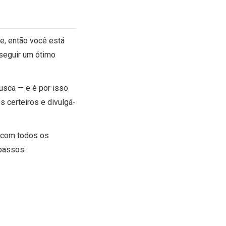
, então você está
seguir um ótimo
usca — e é por isso
s certeiros e divulgá-
a com todos os
passos: