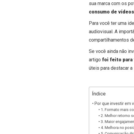
sua marca com os pote
consumo de vídeo
Para você ter uma id
audiovisual. A import
compartilhamentos d
Se você ainda não in
artigo
foi feito par
úteis para destacar a
Índice
Por que investir em 
1. Formato mais co
2. Melhor retorno 
3. Maior engajamen
4. Melhora no pos
5. Comunicação dire