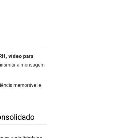
 RH, vídeo para
ansmitir a mensagem
riência memorável e
onsolidado