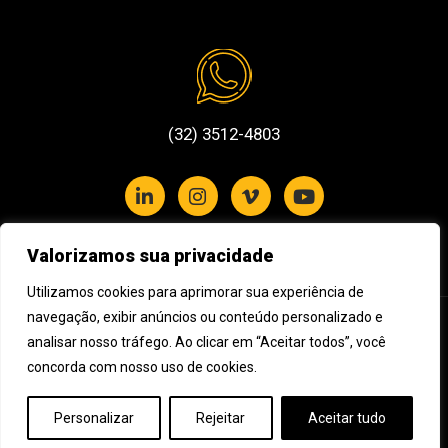
(32) 3512-4803
Valorizamos sua privacidade
Política de Privacidade e Cookies
Utilizamos cookies para aprimorar sua experiência de
navegação, exibir anúncios ou conteúdo personalizado e
Assine nossa newsletter
analisar nosso tráfego. Ao clicar em “Aceitar todos”, você
concorda com nosso uso de cookies.
Cadastre seu e-mail e receba novidades da Impulso Filmes
Personalizar
Rejeitar
Aceitar tudo