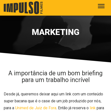
Alter
MARKETING
A importância de um bom briefing
para um trabalho incrível
Desde já, queremos deixar aqui um link com um conteúdo
super bacana que é o case de um job produzido por nós,
para a
Unimed de Juiz de Fora
. Então já reserva o
link
para