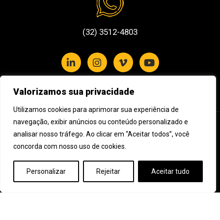
(32) 3512-4803
Valorizamos sua privacidade
Política de Privacidade e Cookies
Utilizamos cookies para aprimorar sua experiência de
navegação, exibir anúncios ou conteúdo personalizado e
Assine nossa newsletter
analisar nosso tráfego. Ao clicar em “Aceitar todos”, você
concorda com nosso uso de cookies.
Cadastre seu e-mail e receba novidades da Impulso Filmes
Personalizar
Rejeitar
Aceitar tudo
©
Impulso Filmes
- Todos os direitos reservados - CNPJ: 20.843.669/0001-52
Desenvolvido por
I2W