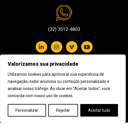
(32) 3512-4803
Valorizamos sua privacidade
Política de Privacidade e Cookies
Utilizamos cookies para aprimorar sua experiência de
navegação, exibir anúncios ou conteúdo personalizado e
Assine nossa newsletter
analisar nosso tráfego. Ao clicar em “Aceitar todos”, você
concorda com nosso uso de cookies.
Cadastre seu e-mail e receba novidades da Impulso Filmes
Personalizar
Rejeitar
Aceitar tudo