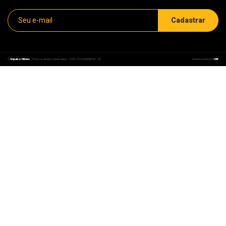
©
Impulso Filmes
- Todos os direitos reservados - CNPJ: 20.843.669/0001-52
Desenvolvido por
I2W