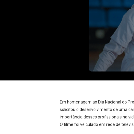
Em homenagem ao Dia Nacional do Profi
solicitou o desenvolvimento de uma ca
importância desses profissionais na vi
O filme foi veiculado em rede de televi