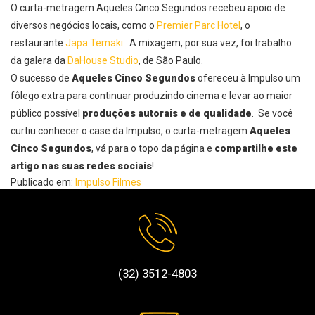
O curta-metragem Aqueles Cinco Segundos recebeu apoio de
diversos negócios locais, como o
Premier Parc Hotel
, o
restaurante
Japa Temaki
.
A mixagem, por sua vez, foi trabalho
da galera da
DaHouse Studio
, de São Paulo.
O sucesso de
Aqueles Cinco Segundos
ofereceu à Impulso um
fôlego extra para continuar produzindo cinema e levar ao maior
público possível
produções autorais e de qualidade
.
Se você
curtiu conhecer o case da Impulso, o curta-metragem
Aqueles
Cinco Segundos
, vá para o topo da página e
compartilhe este
artigo nas suas redes sociais
!
Publicado em:
Impulso Filmes
(32) 3512-4803