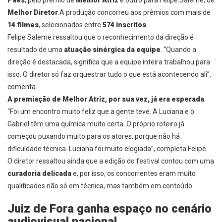
Paes
, pelo prêmio de
Melhor Atriz
e outro para Felipe Saleme, de
Melhor Diretor
.
A produção concorreu aos prêmios com mais de
14 filmes
, selecionados entre
574 inscritos
.
Felipe Saleme ressaltou que o reconhecimento da direção é
resultado de uma
atuação sinérgica da equipe
.
“Quando a
direção é destacada, significa que a equipe inteira trabalhou para
isso. O diretor só faz orquestrar tudo o que está acontecendo ali”,
comenta.
A premiação de Melhor Atriz, por sua vez, já era esperada
:
“Foi um encontro muito feliz que a gente teve. A Luciana e o
Gabriel têm uma química muito certa. O próprio roteiro já
começou puxando muito para os atores, porque não há
dificuldade técnica. Luciana foi muito elogiada”, completa Felipe.
O diretor ressaltou ainda que a edição do festival contou com uma
curadoria delicada
e, por isso, os concorrentes eram muito
qualificados não só em técnica, mas também em conteúdo.
Juiz de Fora ganha espaço no cenário
audiovisual nacional