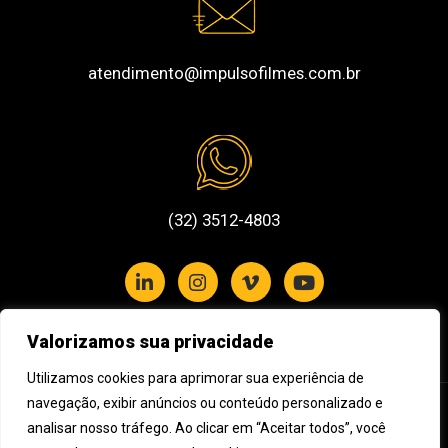
atendimento@impulsofilmes.com.br
(32) 3512-4803
Valorizamos sua privacidade
Política de Privacidade e Cookies
Utilizamos cookies para aprimorar sua experiência de
navegação, exibir anúncios ou conteúdo personalizado e
Assine nossa newsletter
analisar nosso tráfego. Ao clicar em “Aceitar todos”, você