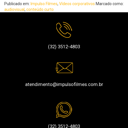
Publicado em:
Impulso Filmes
,
Vídeos corporativos
Marcado como:
audiovisual
,
conteúdo curto
(32) 3512-4803
atendimento@impulsofilmes.com.br
(32) 3512-4803