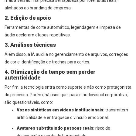
mas a versão final precisa ser lapidada por roteiristas reais,
alinhados ao branding da empresa.
2. Edição de apoio
Ferramentas de corte automático, legendagem e limpeza de
áudio aceleram etapas repetitivas.
3. Análises técnicas
Além disso, a IA auxilia no gerenciamento de arquivos, correções
de cor e identificação de trechos para cortes.
4. Otimização de tempo sem perder
autenticidade
Por fim, a tecnologia entra como suporte e não como protagonista
do processo. Porém, há usos que, para o audiovisual corporativo,
são questionáveis, como:
Vozes sintéticas em vídeos institucionais:
transmitem
artificialidade e enfraquece o vínculo emocional;
Avatares substituindo pessoas reais:
risco de
desconexão e perda de humanidade;