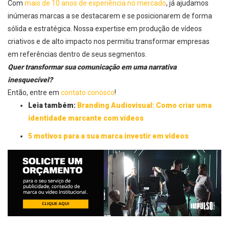
Com
mais de 10 anos de experiência no mercado
, já ajudamos
inúmeras marcas a se destacarem e se posicionarem de forma
sólida e estratégica. Nossa expertise em produção de vídeos
criativos e de alto impacto nos permitiu transformar empresas
em referências dentro de seus segmentos.
Quer transformar sua comunicação em uma narrativa
inesquecível?
Então, entre em
contato conosco
!
Leia também:
Branding Audiovisual: Como criar uma
identidade marcante com vídeos
5 motivos para a sua marca investir em vídeos