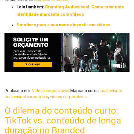
Leia também:
Branding Audiovisual: Como criar uma
identidade marcante com vídeos
5 motivos para a sua marca investir em vídeos
Publicado em:
Vídeos corporativos
Marcado como:
audiovisual
,
audiovisual corporativo
,
vídeos corporativos
O dilema do conteúdo curto:
TikTok vs. conteúdo de longa
duração no Branded