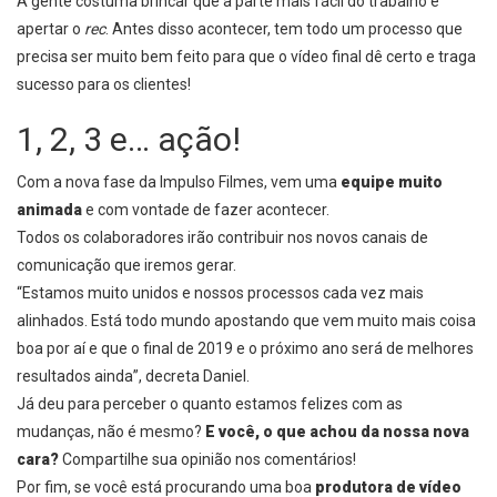
A gente costuma brincar que a parte mais fácil do trabalho é
apertar o
rec
. Antes disso acontecer, tem todo um processo que
precisa ser muito bem feito para que o vídeo final dê certo e traga
sucesso para os clientes!
1, 2, 3 e… ação!
Com a nova fase da Impulso Filmes, vem uma
equipe muito
animada
e com vontade de fazer acontecer.
T
odos os colaboradores irão contribuir nos novos canais de
comunicação que iremos gerar.
“Estamos muito unidos e nossos processos cada vez mais
alinhados. Está todo mundo apostando que vem muito mais coisa
boa por aí e que o final de 2019 e o próximo ano será de melhores
resultados ainda”, decreta Daniel.
Já deu para perceber o quanto estamos felizes com as
mudanças, não é mesmo?
E você, o que achou da nossa nova
cara?
Compartilhe sua opinião nos comentários!
Por fim, se você está procurando uma boa
produtora de vídeo