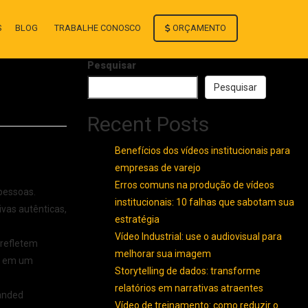
ORÇAMENTO
S
BLOG
TRABALHE CONOSCO
Pesquisar
Pesquisar
Recent Posts
Benefícios dos vídeos institucionais para
empresas de varejo
Erros comuns na produção de vídeos
pessoas.
institucionais: 10 falhas que sabotam sua
ivas autênticas,
estratégia
Vídeo Industrial: use o audiovisual para
 refletem
melhorar sua imagem
te em um
Storytelling de dados: transforme
relatórios em narrativas atraentes
randed
Vídeo de treinamento: como reduzir o