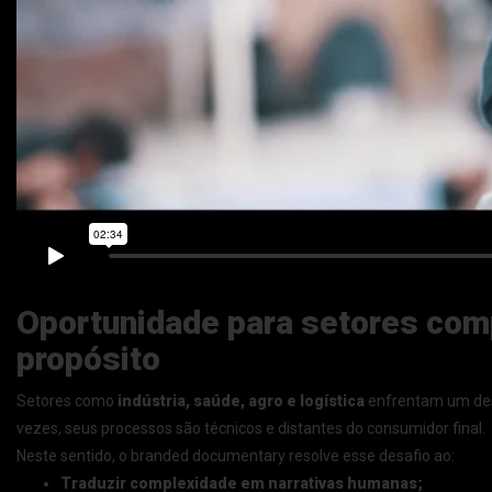
Oportunidade para setores com
propósito
Setores como
indústria, saúde, agro e logística
enfrentam um desa
vezes, seus processos são técnicos e distantes do consumidor final.
Neste sentido, o branded documentary resolve esse desafio ao:
Traduzir complexidade em narrativas humanas;