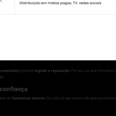
ocumentary
constrói
legado e reputação
. Por isso, os dois formato
da.
confiança
dade de
humanizar marcas
. Ou seja, ele apresenta não apenas produto