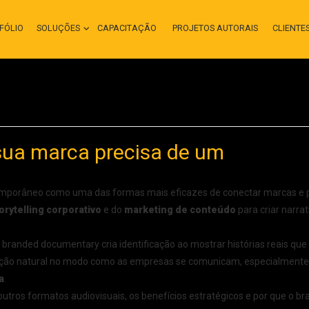
FÓLIO
SOLUÇÕES
CAPACITAÇÃO
PROJETOS AUTORAIS
CLIENTE
sua marca precisa de um
mporâneo como uma das formas mais eficazes de conectar marcas e 
orytelling corporativo
e do
marketing de conteúdo
para criar narrat
 branded documentary cria identificação ao mostrar histórias reais que
volução natural no modo como as empresas se comunicam, especialmen
a
.
outros formatos audiovisuais, os benefícios estratégicos e por que o b