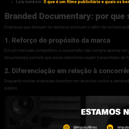
Leia também:
O que é um filme publicitário e quais os be
Branded Documentary: por que 
Empresas que desejam se destacar precisam ir além da comunicaçã
1. Reforço do propósito da marca
Em um mercado competitivo, o consumidor não compra apenas um pro
documentary permite que esses elementos sejam transmitidos de f
2. Diferenciação em relação à concorrê
Enquanto muitas empresas investem em anúncios curtos e campanh
público.