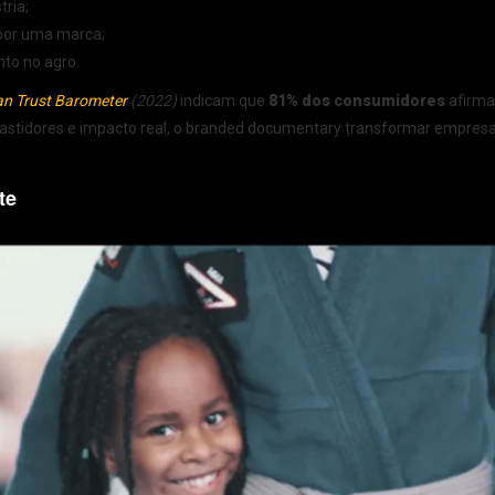
tria;
 por uma marca;
nto no agro.
n Trust Barometer
(2022)
indicam que
81% dos consumidores
afirma
 bastidores e impacto real, o branded documentary transformar empre