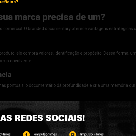
nefícios?
sua marca precisa de um?
o comercial. O branded documentary oferece vantagens estratégicas 
duto: ele compra valores, identificação e propósito. Dessa forma, u
orma envolvente.
ncia
as pontuais, o documentário dá profundidade e cria uma memória du