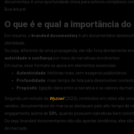
documentary é uma oportunidade única para setores complexos como
Boa leitura!
O que é e qual a importância d
Em resumo, o
branded documentary
é um documentário desenvolvi
identidade.
Ou seja, diferente de uma propaganda, ele não foca diretamente em 
autoridade e confiança
por meio de narrativas envolventes.
Em suma, esse formato se apoia em elementos essenciais:
Autenticidade
: histórias reais, sem exageros publicitários;
Profundidade
: mais tempo de tela para desenvolver context
Propósito
: ligação clara entre a narrativa e os valores da mar
Segundo um estudo da
Wyzowl
(2023), conteúdos em vídeo são co
cenário, documentários de marca se destacam pelo alto tempo de r
engajamento acima de
50%
, quando possuem narrativas bem constr
Ou seja: branded documentaries não são apenas tendência, eles sã
de mercado.