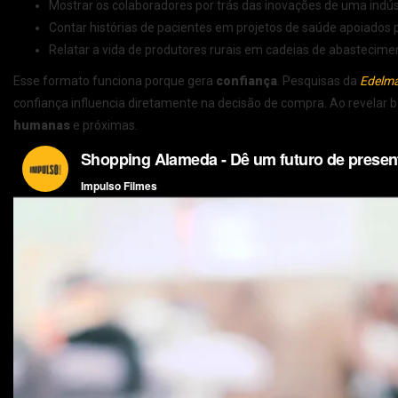
Mostrar os colaboradores por trás das inovações de uma indús
Contar histórias de pacientes em projetos de saúde apoiados
Relatar a vida de produtores rurais em cadeias de abastecime
Esse formato funciona porque gera
confiança
. Pesquisas da
Edelma
confiança influencia diretamente na decisão de compra. Ao revelar
humanas
e próximas.