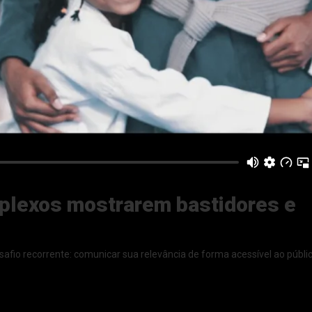
plexos mostrarem bastidores e
fio recorrente: comunicar sua relevância de forma acessível ao públic