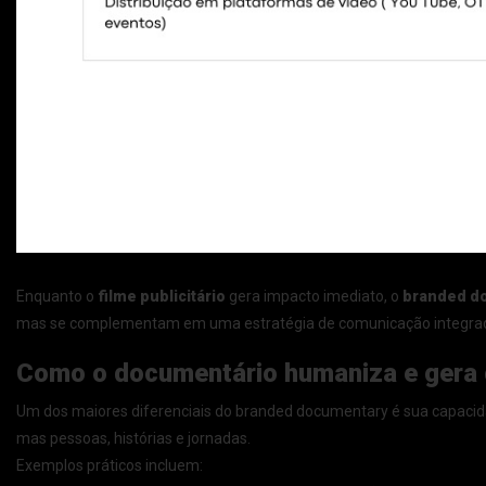
Enquanto o
filme publicitário
gera impacto imediato, o
branded d
mas se complementam em uma estratégia de comunicação integra
Como o documentário humaniza e gera 
Um dos maiores diferenciais do branded documentary é sua capaci
mas pessoas, histórias e jornadas.
Exemplos práticos incluem: