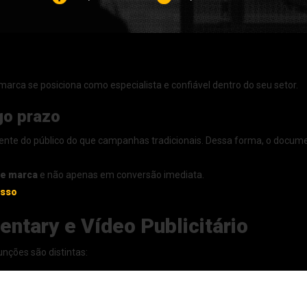
 marca se posiciona como especialista e confiável dentro do seu setor.
go prazo
ente do público do que campanhas tradicionais. Dessa forma, o docume
de marca
e não apenas em conversão imediata.
esso
ntary e Vídeo Publicitário
nções são distintas: