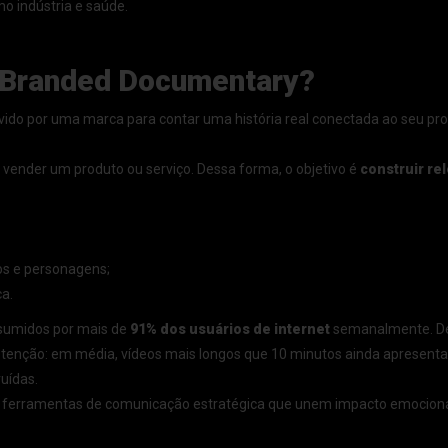
 indústria e saúde.
o Branded Documentary?
do por uma marca para contar uma história real conectada ao seu pro
vender um produto ou serviço. Dessa forma, o objetivo é
construir re
os e personagens;
ca.
nsumidos por mais de
91% dos usuários de internet
semanalmente. De
etenção: em média, vídeos mais longos que 10 minutos ainda apresent
uídas.
o ferramentas de comunicação estratégica que unem impacto emocional