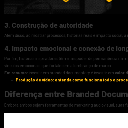
3. Construção de autoridade
Além disso, ao mostrar processos, histórias reais e impacto social, a
4. Impacto emocional e conexão de lon
Por fim, histórias inspiradoras têm mais poder de permanência na m
vínculos emocionais que fortalecem a lembrança de marca.
Em resumo:
investir em branded documentary é investir em
valor 
Produção de vídeo: entenda como funciona todo o proc
Diferença entre Branded Docume
Embora ambos sejam ferramentas de marketing audiovisual, suas fu