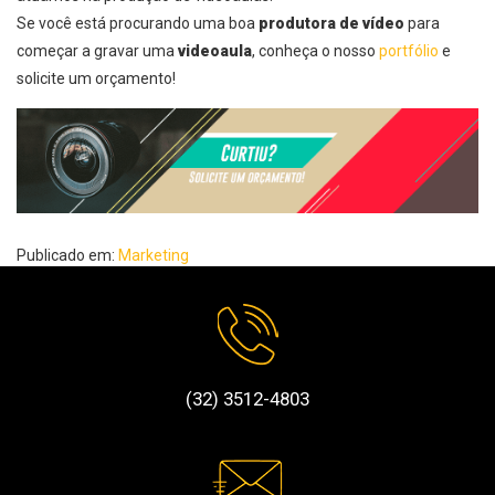
Se você está procurando uma boa
produtora de vídeo
para
começar a gravar uma
videoaula
, conheça o nosso
portfólio
e
solicite um
orçamento!
Publicado em:
Marketing
(32) 3512-4803