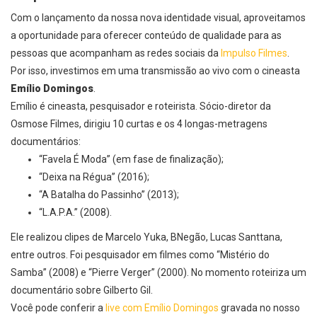
Com o
lançamento da nossa nova identidade visual
, aproveitamos
a oportunidade para oferecer conteúdo de qualidade para as
pessoas que acompanham as redes sociais da
Impulso Filmes
.
Por isso, investimos em uma transmissão ao vivo com o cineasta
Emílio Domingos
.
Emílio é cineasta, pesquisador e roteirista. Sócio-diretor da
Osmose Filmes, dirigiu 10 curtas e os 4 longas-metragens
documentários:
“Favela É Moda” (em fase de finalização);
“Deixa na Régua” (2016);
“A Batalha do Passinho” (2013);
“L.A.P.A.” (2008).
Ele realizou clipes de Marcelo Yuka, BNegão, Lucas Santtana,
entre outros. Foi pesquisador em filmes como “Mistério do
Samba” (2008) e “Pierre Verger” (2000). No momento roteiriza um
documentário sobre Gilberto Gil.
Você pode conferir a
live com Emílio Domingos
gravada no nosso