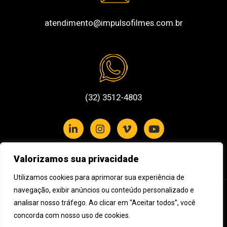
atendimento@impulsofilmes.com.br
(32) 3512-4803
Valorizamos sua privacidade
Política de Privacidade e Cookies
Utilizamos cookies para aprimorar sua experiência de
navegação, exibir anúncios ou conteúdo personalizado e
Assine nossa newsletter
analisar nosso tráfego. Ao clicar em “Aceitar todos”, você
concorda com nosso uso de cookies.
Cadastre seu e-mail e receba novidades da Impulso Filmes