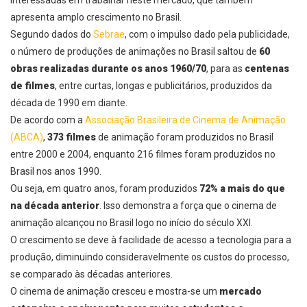
interessadas em trabalhar neste mercado, que também
apresenta
amplo crescimento no Brasil
.
Segundo dados do
Sebrae
, com o impulso dado pela publicidade,
o número de
produções de animações no Brasil
saltou de
60
obras realizadas durante os anos 1960/70
, para as
centenas
de filmes
, entre curtas, longas e publicitários, produzidos da
década de
1990 em diante
.
De acordo com a
Associação Brasileira de Cinema de Animação
(ABCA)
,
373 filmes
de animação foram produzidos no Brasil
entre
2000 e 2004
, enquanto
216 filmes
foram produzidos no
Brasil nos anos
1990
.
Ou seja, em
quatro anos
, foram produzidos
72% a mais do que
na década anterior
.
Isso demonstra a força que o
cinema de
animação
alcançou no Brasil logo no início do século XXI.
O crescimento se deve à facilidade de acesso a tecnologia para a
produção, diminuindo consideravelmente os custos do processo,
se comparado às décadas anteriores.
O
cinema de animação
cresceu e mostra-se um
mercado