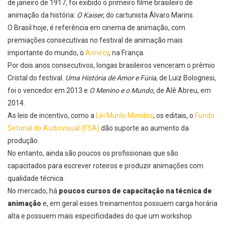
de janeiro de 1917, foi exibido o primeiro filme brasileiro de
animação da história:
O Kaiser
, do cartunista Álvaro Marins.
O Brasil hoje, é referência em cinema de animação, com
premiações consecutivas no festival de animação mais
importante do mundo, o
Annecy
, na França.
Por dois anos consecutivos, longas brasileiros venceram o prêmio
Cristal do festival.
Uma História de Amor e Fúria
, de Luiz Bolognesi,
foi o vencedor em 2013 e
O Menino e o Mundo,
de Alê Abreu, em
2014.
As
leis de incentivo, como a
Lei Murilo Mendes
, os editais, o
Fundo
Setorial do Audiovisual (FSA)
dão suporte ao aumento da
produção.
No entanto,
ainda são poucos os profissionais que são
capacitados para escrever roteiros e produzir animações com
qualidade técnica
.
No mercado, há
poucos cursos de capacitação na técnica de
animação
e, em geral esses treinamentos possuem carga horária
alta e possuem mais especificidades do que um workshop