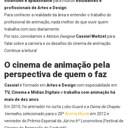
ostensivo e apaixonante
para muitos
estudantes e
profissionais de Artes e Design
.
Para conhecer a
realidade da área
e
entender o trabalho do
profissional de animação
, nada melhor do que ouvir quem
trabalha com isso diariamente.
Por isso, convidamos o
Motion Designer
Cassiel Weitzel
para
falar sobre a
carreira
e os
desafios do cinema de animação
.
Continue a leitura!
O cinema de animação pela
perspectiva de quem o faz
Cassiel
é formado em
Artes e Design
com especialidade em
TV, Cinema e Mídias Digitais
e
trabalha com animação há
mais de dez anos
.
Em 2010, foi animador no curta
Lobo Guará e a Dama de Chapéu
Vermelho
, selecionado para o 20º
Anima Mundi
em 2012 e
vencedor do Prêmio Especial do Júri no 6º Locomotiva (Festival de